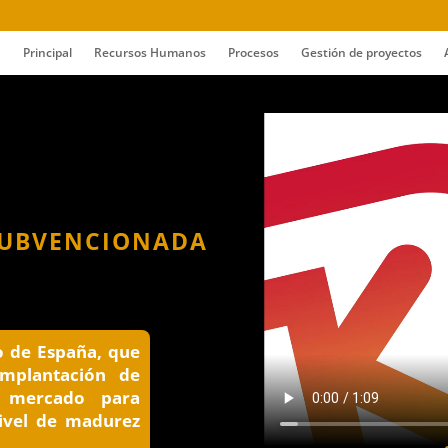
Principal
Recursos Humanos
Procesos
Gestión de proyectos
SUBVENCIONADA
no de España,
que
implantación de
el mercado para
nivel de madurez