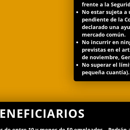
frente a la Segurid
No estar sujeta a
pendiente de la C
declarado una ayu
mercado común.
No incurrir en nin
previstas en el art
de noviembre, Gen
No superar el lím
pequeña cuantía).
ENEFICIARIOS
de entre 10 y menos de 50 empleados – Podrán a