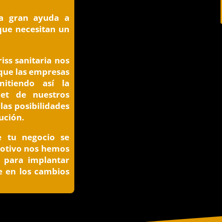
na gran ayuda a
que necesitan un
iss sanitaria nos
que las empresas
mitiendo así la
net de nuestros
 las posibilidades
ución.
 tu negocio se
 motivo nos hemos
r para implantar
e en los cambios